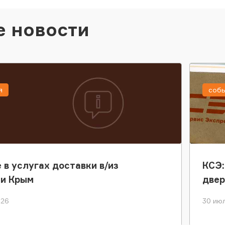
е новости
я
соб
 в услугах доставки в/из
КСЭ:
ки Крым
двер
026
30 июл