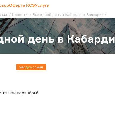
овор
Оферта КСЭ
Услуги
ании
Новости
Выходной день в Кабардино-Балкарии
ной день в Кабард
уведомления
енты ми партнёры!