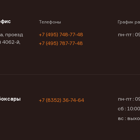
офис
Телефоны
График р
а, проезд
+7 (495) 748-77-48
пн-пт : 0
 4062-й,
+7 (495) 787-77-48
боксары
пн-пт : 
+7 (8352) 36-74-64
сб : 10:
а
вс : вых