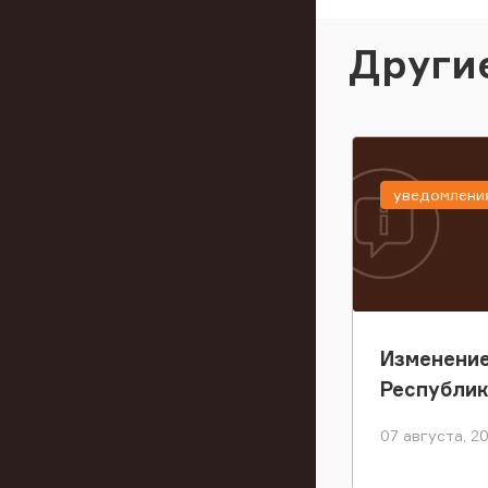
Други
уведомлени
Изменение
Республи
07 августа, 2