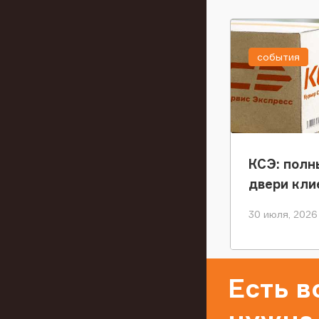
события
КСЭ: полн
двери кли
30 июля, 2026
Есть 