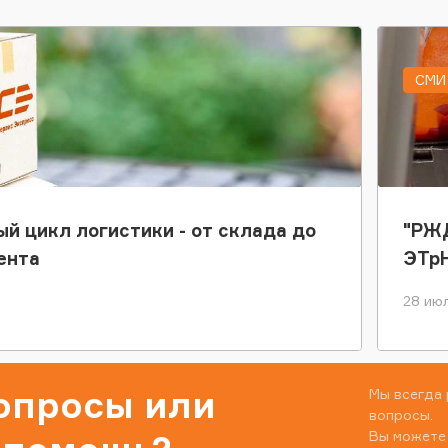
СМИ 
ый цикл логистики - от склада до
"РЖД
ента
ЭТр
28 июл
вопросы или
Мы всегда 
вопросы.
Вы можете