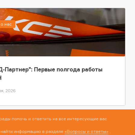
о нас
-Партнер": Первые полгода работы
Н
я, 2026
рады помочь и ответить на все интересующие вас
 найти информацию в разделе
«Вопросы и ответы»
,