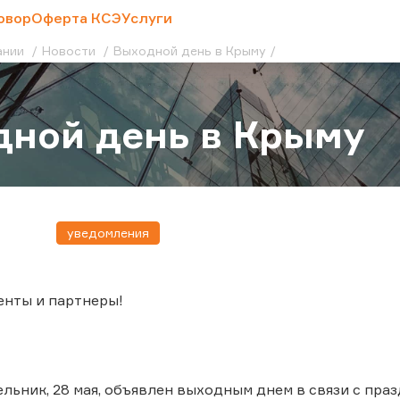
овор
Оферта КСЭ
Услуги
ании
Новости
Выходной день в Крыму
ной день в Крыму
уведомления
енты и партнеры!
льник, 28 мая, объявлен выходным днем в связи с пр