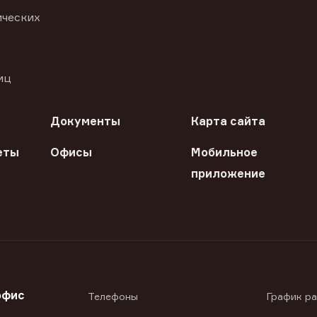
ических
иц
Документы
Карта сайта
еты
Офисы
Мобильное
приложение
офис
Телефоны
График р