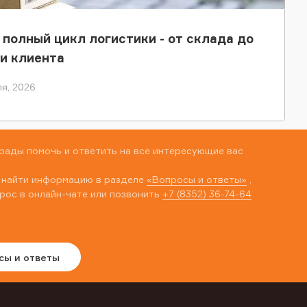
 полный цикл логистики - от склада до
и клиента
я, 2026
рады помочь и ответить на все интересующие вас
 найти информацию в разделе
«Вопросы и ответы»
,
рос в онлайн-чате или позвонить
+7 (8352) 36-74-64
сы и ответы