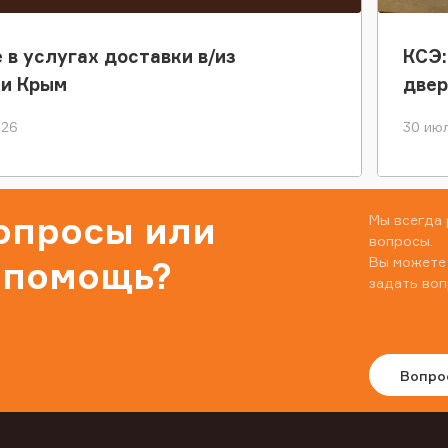
 в услугах доставки в/из
КСЭ:
ки Крым
двер
026
30 июл
вопросы или
Мы всегда 
вопросы.
Вы можете
 помощь?
задать воп
Вопро