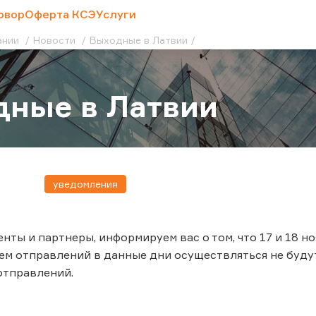
овор
Оферта КСЭ
Услуги
ании
Новости
Выходные в Латвии
ные в Латвии
уведомления
нты и партнеры, информируем вас о том, что 17 и 18 
ем отправлений в данные дни осуществляться не буд
отправлений.