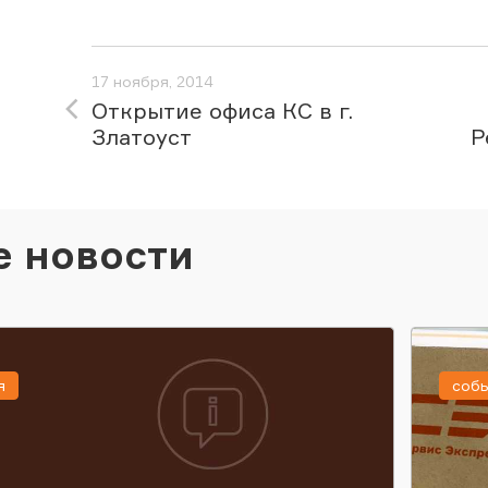
17 ноября, 2014
Открытие офиса КС в г.
Златоуст
Р
е новости
я
соб