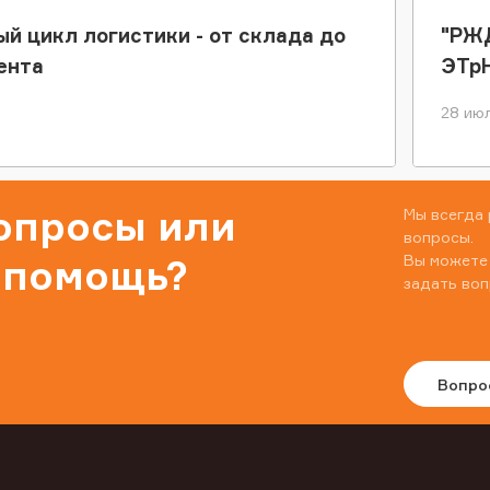
ый цикл логистики - от склада до
"РЖД
ента
ЭТр
28 июл
вопросы или
Мы всегда 
вопросы.
Вы можете
 помощь?
задать воп
Вопро