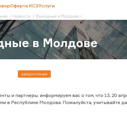
овор
Оферта КСЭ
Услуги
ании
Новости
Выходные в Молдове
дные в Молдове
уведомления
нты и партнеры, информируем вас о том, что 13, 20 ап
ми в Республике Молдова. Пожалуйста, учитывайте 