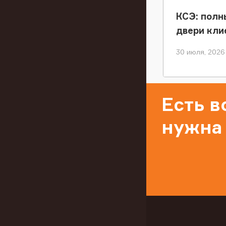
КСЭ: полн
двери кли
30 июля, 2026
Есть 
нужна