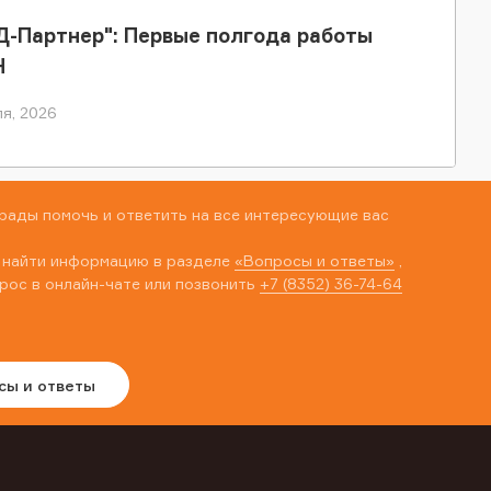
-Партнер": Первые полгода работы
Н
я, 2026
рады помочь и ответить на все интересующие вас
 найти информацию в разделе
«Вопросы и ответы»
,
рос в онлайн-чате или позвонить
+7 (8352) 36-74-64
сы и ответы