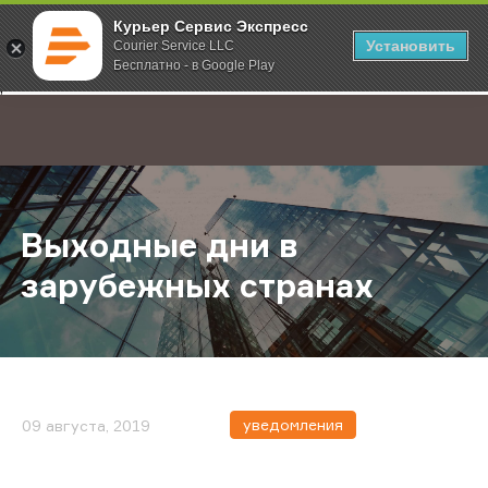
Курьер Сервис Экспресс
Установить
Courier Service LLC
Бесплатно - в Google Play
Главная
О компании
Новости
Выходные дни в зарубежных стра
;
Выходные дни в
зарубежных странах
уведомления
09 августа, 2019