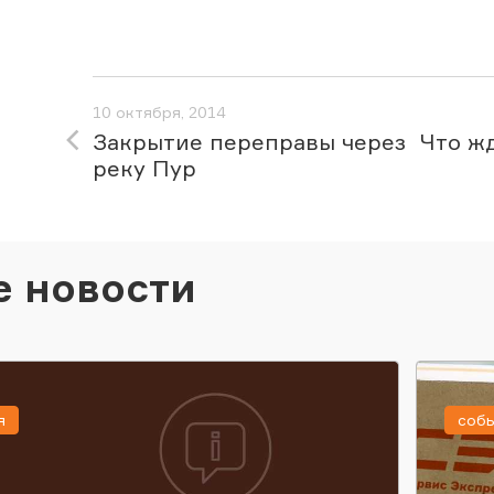
10 октября, 2014
Закрытие переправы через
Что ж
реку Пур
е новости
я
соб