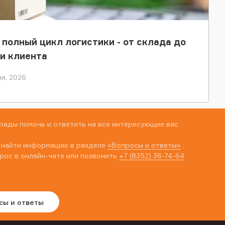
 полный цикл логистики - от склада до
и клиента
я, 2026
рады помочь и ответить на все интересующие вас
 найти информацию в разделе
«Вопросы и ответы»
,
рос в онлайн-чате или позвонить
+7 (8352) 36-74-64
сы и ответы