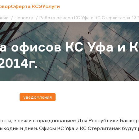
овор
Оферта КСЭ
Услуги
ании
Новости
Работа офисов КС Уфа и КС Стерлитамак 13.1
а офисов КС Уфа и 
2014г.
уведомления
нты, в связи с празднованием Дня Республики Башкор
ходным днем. Офисы КС Уфа и КС Стерлитамак будут 