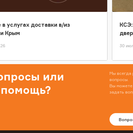
 в услугах доставки в/из
КСЭ:
ки Крым
двер
026
30 июл
вопросы или
Мы всегда 
вопросы.
Вы можете
 помощь?
задать воп
Вопро