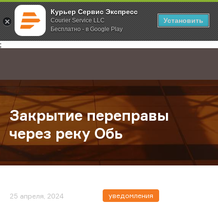
Курьер Сервис Экспресс
Установить
Courier Service LLC
Бесплатно - в Google Play
Главная
О компании
Новости
Закрытие переправы через реку 
;
Закрытие переправы
через реку Обь
уведомления
25 апреля, 2024