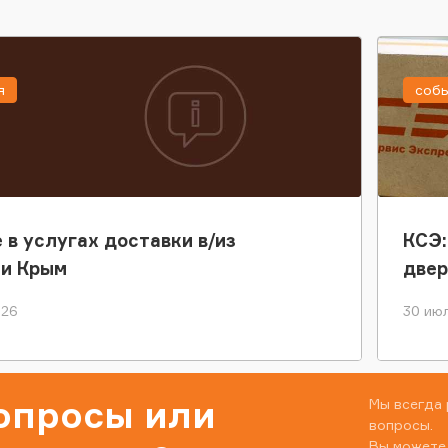
я
соб
 в услугах доставки в/из
КСЭ:
ки Крым
двер
026
30 июл
вопросы или
Мы всегда 
вопросы.
Вы можете