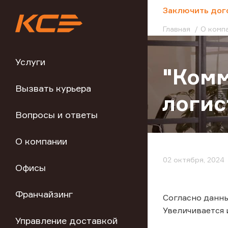
;
Заключить дог
Главная
О комп
Услуги
"Комм
Вызвать курьера
логис
Вопросы и ответы
О компании
02 октября, 2024
Офисы
Франчайзинг
Согласно данн
Увеличивается 
Управление доставкой