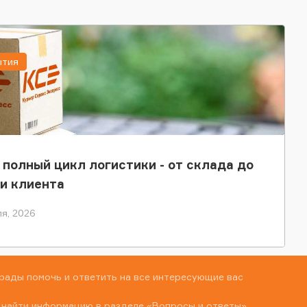
ытия
 полный цикл логистики - от склада до
и клиента
я, 2026
рады помочь и ответить на все интересующие вас
 найти информацию в разделе
«Вопросы и ответы»
,