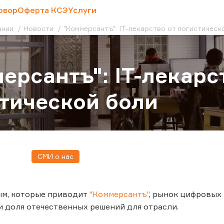
овор
Оферта КСЭ
Услуги
ании
Новости
"Коммерсантъ": IT-лекарство от логистическ
ерсантъ": IT-лекарс
тической боли
СМИ о нас
ым, которые приводит
"Коммерсантъ"
, рынок цифровых 
и доля отечественных решений для отрасли.