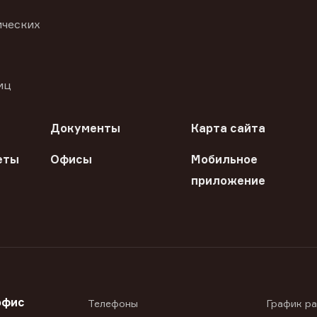
ических
иц
Документы
Карта сайта
еты
Офисы
Мобильное
приложение
офис
Телефоны
График р