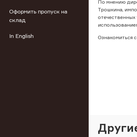
По мнению дир
Трошкина, имп
Оформить пропуск на
отечественных 
склад
использованием
In English
Ознакомиться с
Други