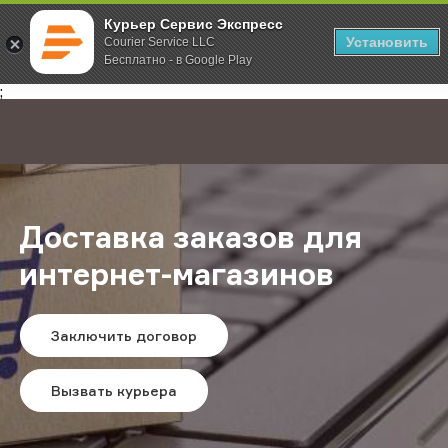
Курьер Сервис Экспресс
Установить
Courier Service LLC
Бесплатно - в Google Play
Главная
Услуги
Доставка заказов для интернет-магазинов
;
Доставка заказов для
интернет-магазинов
Заключить договор
Вызвать курьера