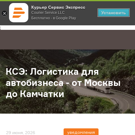
Курьер Сервис Экспресс
Установить
Courier Service LLC
Бесплатно - в Google Play
Главная
О компании
Новости
КСЭ: Логистика для автобизнеса -
;
КСЭ: Логистика для
автобизнеса - от Москвы
до Камчатки
уведомления
29 июня, 2026