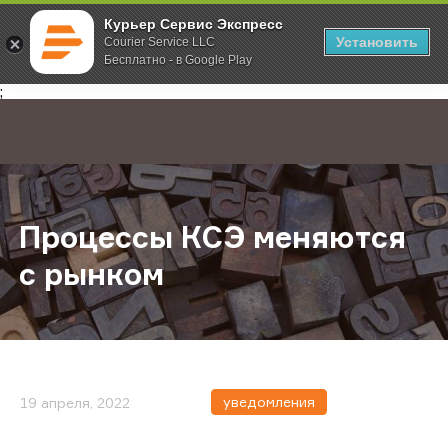
Курьер Сервис Экспресс
Установить
Courier Service LLC
Бесплатно - в Google Play
Главная
О компании
Новости
Процессы КСЭ меняются с рынко
;
Процессы КСЭ меняются
с рынком
уведомления
19 апреля, 2022