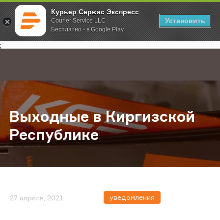
Курьер Сервис Экспресс
Установить
Courier Service LLC
Бесплатно - в Google Play
Главная
О компании
Новости
Выходные в Киргизской Республ
;
Выходные в Киргизской
Республике
уведомления
27 апреля, 2021