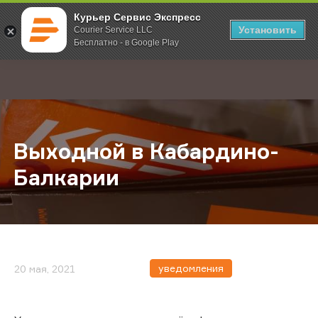
Курьер Сервис Экспресс
Установить
Courier Service LLC
Бесплатно - в Google Play
Главная
О компании
Новости
Выходной в Кабардино-Балкарии
;
Выходной в Кабардино-
Балкарии
уведомления
20 мая, 2021