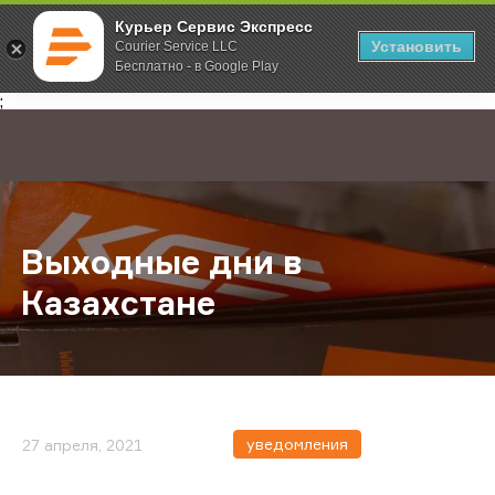
Курьер Сервис Экспресс
Установить
Courier Service LLC
Бесплатно - в Google Play
Главная
О компании
Новости
Выходные дни в Казахстане
;
Выходные дни в
Казахстане
уведомления
27 апреля, 2021