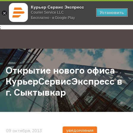
Курьер Сервис Экспресс
Установить
Courier Service LLC
Бесплатно - в Google Play
Главная
О компании
Новости
Открытие нового офиса КурьерСе
;
Открытие нового офиса
КурьерСервисЭкспресс в
г. Сыктывкар
уведомления
09 октября, 2013