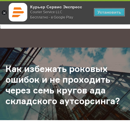
Курьер Сервис Экспресс
Установить
Courier Service LLC
Бесплатно - в Google Play
Главная
О компании
Новости
Как избежать роковых ошибок и н
;
Как избежать роковых
ошибок и не проходить
через семь кругов ада
складского аутсорсинга?