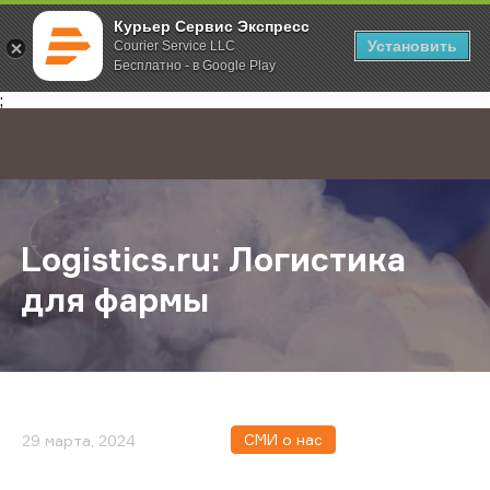
Курьер Сервис Экспресс
Установить
Courier Service LLC
Бесплатно - в Google Play
Главная
О компании
Новости
Logistics.ru: Логистика для фармы
;
Logistics.ru: Логистика
для фармы
СМИ о нас
29 марта, 2024