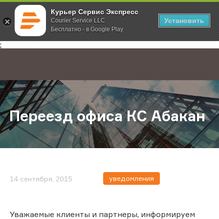
Курьер Сервис Экспресс
Установить
Courier Service LLC
Бесплатно - в Google Play
Главная
О компании
Новости
Переезд офиса КС Абакан
;
Переезд офиса КС Абакан
уведомления
14 сентября, 2015
Уважаемые клиенты и партнеры, информируем