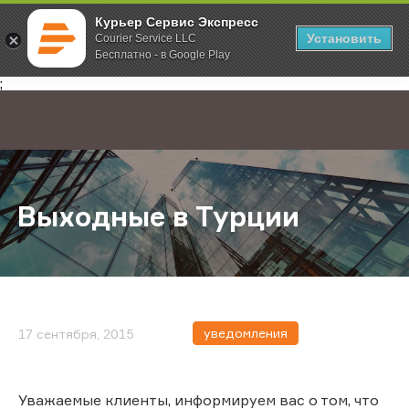
Курьер Сервис Экспресс
Установить
Courier Service LLC
Бесплатно - в Google Play
Главная
О компании
Новости
Выходные в Турции
;
Выходные в Турции
уведомления
17 сентября, 2015
Уважаемые клиенты, информируем вас о том, что