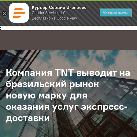
Курьер Сервис Экспресс
Установить
Courier Service LLC
Бесплатно - в Google Play
Главная
О компании
Новости
Компания TNT выводит на бразиль
;
Компания TNT выводит на
бразильский рынок
новую марку для
оказания услуг экспресс-
доставки