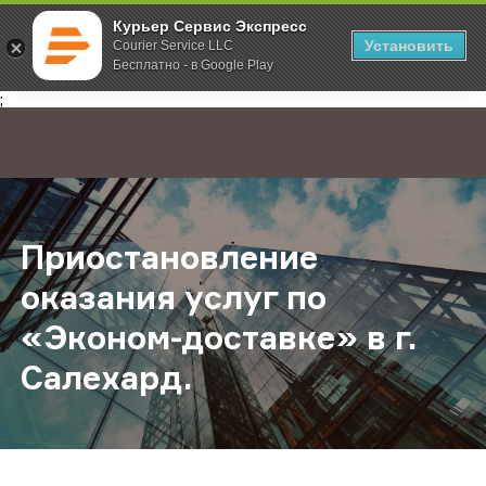
Курьер Сервис Экспресс
Установить
Courier Service LLC
Бесплатно - в Google Play
Главная
О компании
Новости
Приостановление оказания услуг п
;
Приостановление
оказания услуг по
«Эконом-доставке» в г.
Салехард.