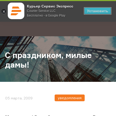
Курьер Сервис Экспресс
Установить
Courier Service LLC
Бесплатно - в Google Play
Главная
О компании
Новости
С праздником, милые дамы!
;
С праздником, милые
дамы!
уведомления
05 марта, 2009