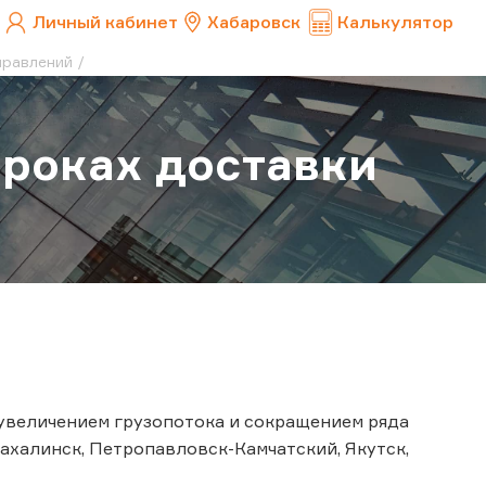
Личный кабинет
Хабаровск
Калькулятор
правлений
роках доставки
с увеличением грузопотока и сокращением ряда
ахалинск, Петропавловск-Камчатский, Якутск,