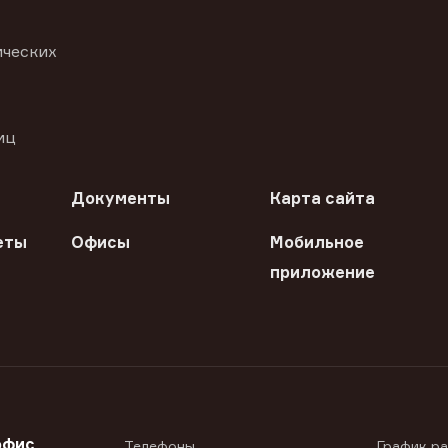
ических
иц
Документы
Карта сайта
еты
Офисы
Мобильное
приложение
офис
Телефоны
График р