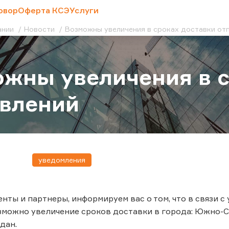
овор
Оферта КСЭ
Услуги
ании
Новости
Возможны увеличения в сроках доставки от
жны увеличения в с
авлений
уведомления
нты и партнеры, информируем вас о том, что в связи 
зможно увеличение сроков доставки в города: Южно-С
дан.