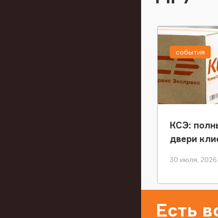
события
КСЭ: полн
двери кли
30 июля, 2026
Есть 