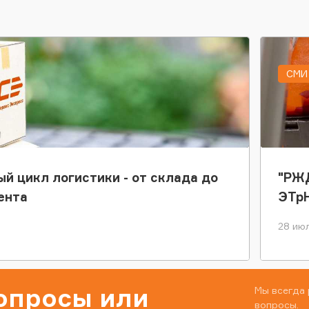
СМИ 
ый цикл логистики - от склада до
"РЖД
ента
ЭТр
28 июл
вопросы или
Мы всегда 
вопросы.