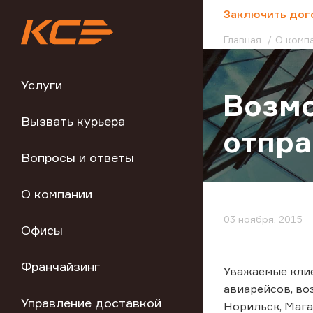
;
Заключить дог
Главная
О комп
Услуги
Возмо
Вызвать курьера
отпр
Вопросы и ответы
О компании
03 ноября, 2015
Офисы
Франчайзинг
Уважаемые клие
авиарейсов, во
Управление доставкой
Норильск, Мага