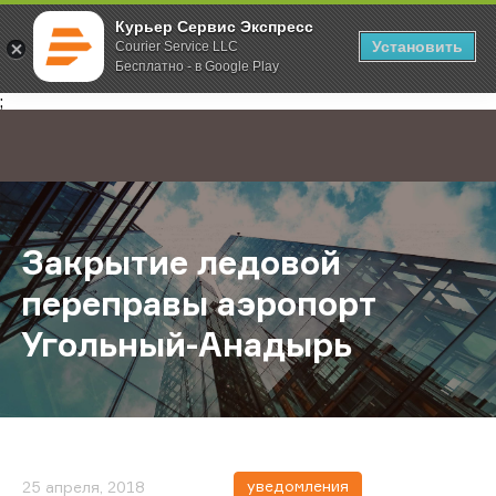
Курьер Сервис Экспресс
Установить
Courier Service LLC
Бесплатно - в Google Play
Главная
О компании
Новости
Закрытие ледовой переправы аэр
;
Закрытие ледовой
переправы аэропорт
Угольный-Анадырь
уведомления
25 апреля, 2018