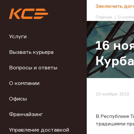
;
Заключить дог
Главная
О комп
Услуги
16 но
Вызвать курьера
Курба
Вопросы и ответы
О компании
10 ноября, 2010
Офисы
Франчайзинг
В Республике Т
традициями при
Управление доставкой