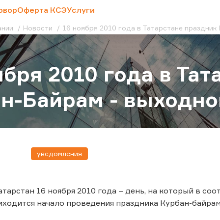
овор
Оферта КСЭ
Услуги
ании
Новости
16 ноября 2010 года в Татарстане праздник 
ября 2010 года в Та
н-Байрам - выходной
уведомления
атарстан 16 ноября 2010 года – день, на который в с
ходится начало проведения праздника Курбан-байрам