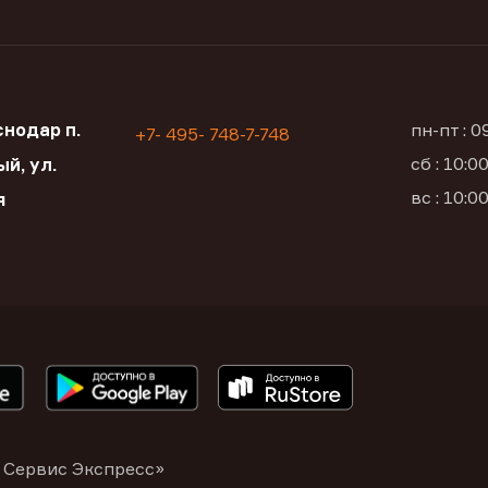
нодар п.
пн-пт : 
+7- 495- 748-7-748
сб : 10:
й, ул.
вс : 10:
я
 Сервис Экспресс»