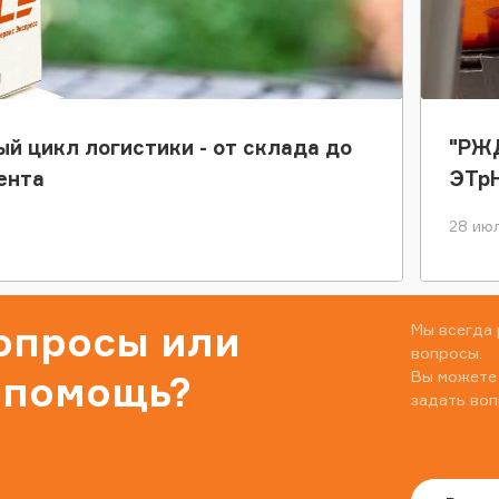
ый цикл логистики - от склада до
"РЖД
ента
ЭТр
28 июл
вопросы или
Мы всегда 
вопросы.
Вы можете
 помощь?
задать воп