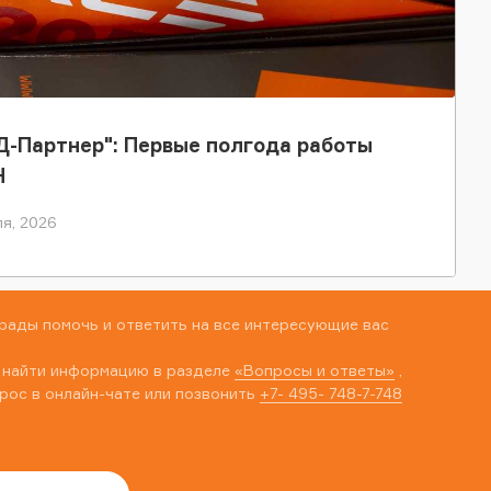
-Партнер": Первые полгода работы
Н
я, 2026
рады помочь и ответить на все интересующие вас
 найти информацию в разделе
«Вопросы и ответы»
,
рос в онлайн-чате или позвонить
+7- 495- 748-7-748