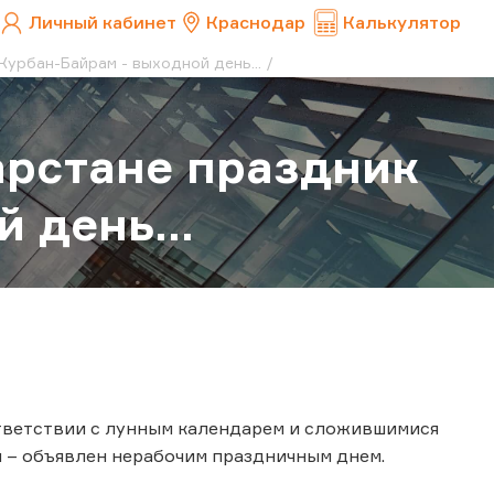
Личный кабинет
Краснодар
Калькулятор
Курбан-Байрам - выходной день...
тарстане праздник
 день...
оответствии с лунным календарем и сложившимися
 – объявлен нерабочим праздничным днем.