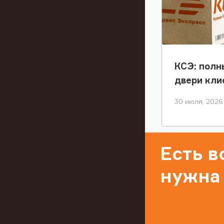
КСЭ: полн
двери кли
30 июля, 2026
Есть 
нужна