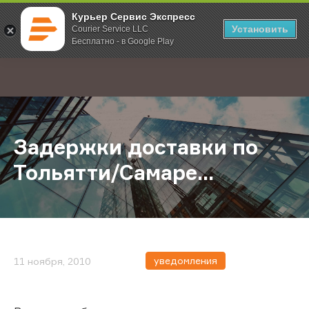
Курьер Сервис Экспресс
Установить
Courier Service LLC
Бесплатно - в Google Play
Главная
О компании
Новости
Задержки доставки по Тольятти/Са
;
Задержки доставки по
Тольятти/Самаре...
уведомления
11 ноября, 2010