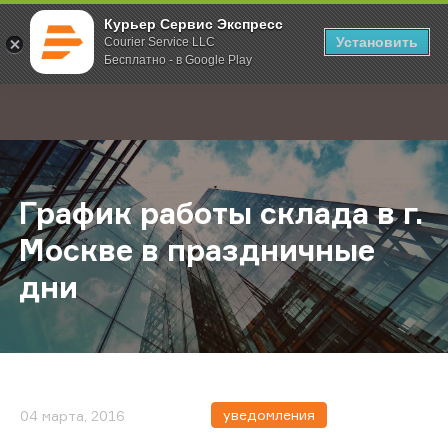
Курьер Сервис Экспресс
Установить
Courier Service LLC
Бесплатно - в Google Play
Главная
О компании
Новости
График работы склада в г. Москве
;
График работы склада в г.
Москве в праздничные
дни
уведомления
04 марта, 2016