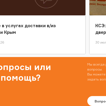
 в услугах доставки в/из
КСЭ:
ки Крым
двер
026
30 июл
вопросы или
Мы всегда 
вопросы.
Вы можете
 помощь?
задать воп
Вопро