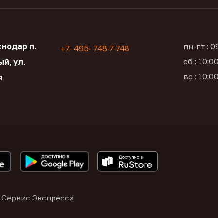
нодар п.
пн-пт : 
+7- 495- 748-7-748
сб : 10:
й, ул.
вс : 10:
я
 Сервис Экспресс»