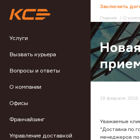
;
Заключить дог
Главная
О комп
Услуги
Новая
Вызвать курьера
прием
Вопросы и ответы
О компании
18 февраля, 2016
Офисы
Франчайзинг
Уважаемые клиен
"Доставка по г
Управление доставкой
менеджеров по т