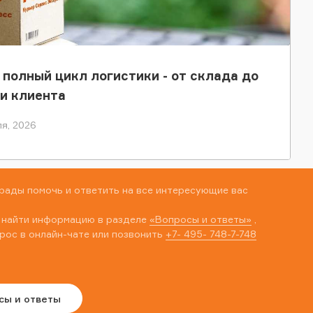
 полный цикл логистики - от склада до
и клиента
я, 2026
рады помочь и ответить на все интересующие вас
 найти информацию в разделе
«Вопросы и ответы»
,
рос в онлайн-чате или позвонить
+7- 495- 748-7-748
сы и ответы