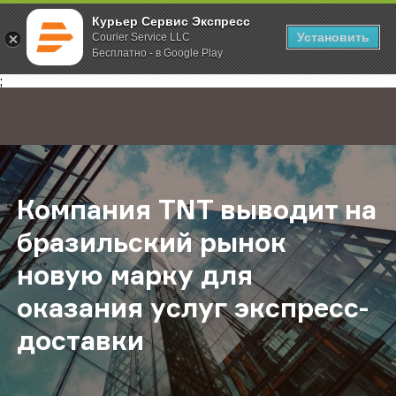
Курьер Сервис Экспресс
Установить
Courier Service LLC
Бесплатно - в Google Play
Главная
О компании
Новости
Компания TNT выводит на бразиль
;
Компания TNT выводит на
бразильский рынок
новую марку для
оказания услуг экспресс-
доставки