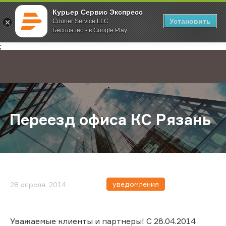
Курьер Сервис Экспресс
Установить
Courier Service LLC
Бесплатно - в Google Play
Главная
О компании
Новости
Переезд офиса КС Рязань
;
Переезд офиса КС Рязань
уведомления
28 апреля, 2014
Уважаемые клиенты и партнеры! С 28.04.2014