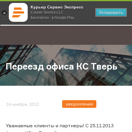
Курьер Сервис Экспресс
Установить
Courier Service LLC
Бесплатно - в Google Play
Главная
О компании
Новости
Переезд офиса КС Тверь
;
Переезд офиса КС Тверь
уведомления
24 ноября, 2013
Уважаемые клиенты и партнеры! С 25.11.2013