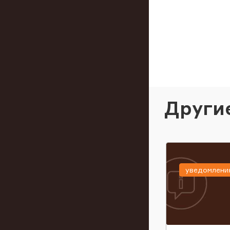
Други
уведомлени