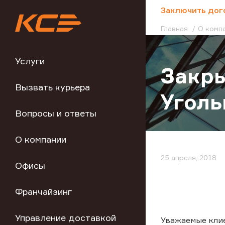
;
Заключить дог
Главная
О комп
Услуги
Закры
Вызвать курьера
Угол
Вопросы и ответы
О компании
25 апреля, 2018
Офисы
Франчайзинг
Управление доставкой
Уважаемые кли