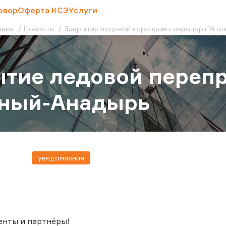
овор
Оферта КСЭ
Услуги
ании
Новости
Закрытие ледовой переправы аэропорт Уго
тие ледовой переп
ьный-Анадырь
уведомления
енты и партнёры!