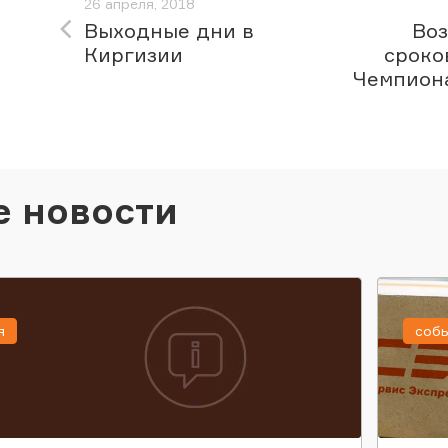
26 апреля, 2018
Выходные дни в
Во
Киргизии
сроко
Чемпиона
е новости
я
соб