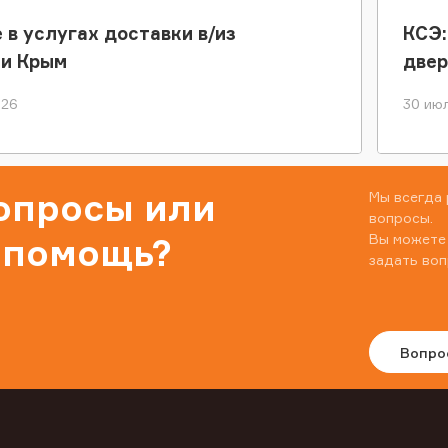
 в услугах доставки в/из
КСЭ:
ки Крым
двер
026
30 июл
вопросы или
Мы всегда 
вопросы.
Вы можете
 помощь?
задать воп
Вопро