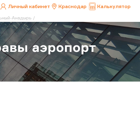
Личный кабинет
Краснодар
Калькулятор
льный-Анадырь
равы аэропорт