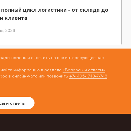
 полный цикл логистики - от склада до
и клиента
я, 2026
рады помочь и ответить на все интересующие вас
 найти информацию в разделе
«Вопросы и ответы»
,
рос в онлайн-чате или позвонить
+7- 495- 748-7-748
сы и ответы