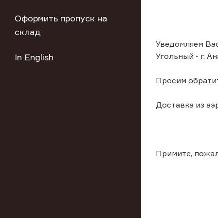
Оформить пропуск на
склад
Уведомляем Вас
Угольный - г. А
In English
Просим обратит
Доставка из аэ
Примите, пожал