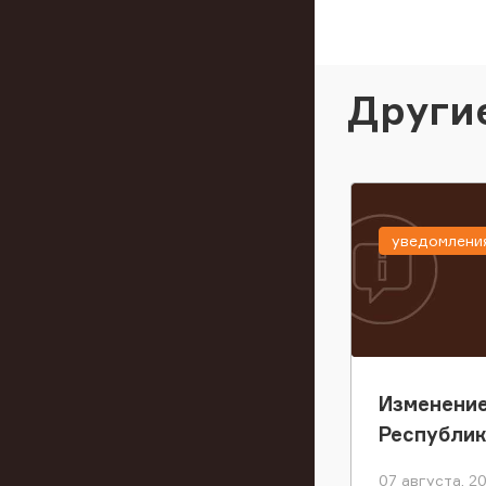
Други
уведомлени
Изменение
Республи
07 августа, 2