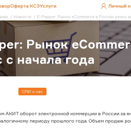
овор
Оферта КСЭ
Услуги
Личный к
ании
Новости
E-Pepper: Рынок eCommerce в России резко в
per: Рынок eCommer
 с начала года
СМИ о нас
м АКИТ оборот электронной коммерции в России за ян
алогичному периоду прошлого года. Объем продаж рос