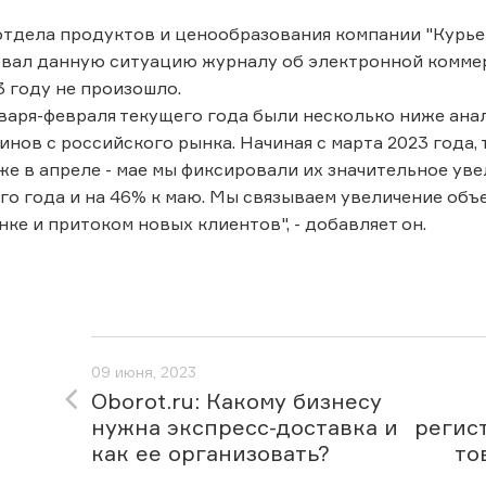
отдела продуктов и ценообразования компании "Курь
вал данную ситуацию журналу об электронной комм
3 году не произошло.
варя-февраля текущего года были несколько ниже анал
инов с российского рынка. Начиная с марта 2023 года,
уже в апреле - мае мы фиксировали их значительное ув
о года и на 46% к маю. Мы связываем увеличение объ
нке и притоком новых клиентов", - добавляет он.
09 июня, 2023
Oborot.ru: Какому бизнесу
нужна экспресс-доставка и
регис
как ее организовать?
то