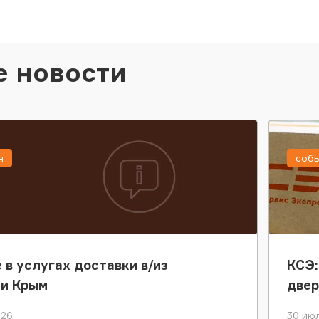
е новости
я
соб
 в услугах доставки в/из
КСЭ:
ки Крым
двер
026
30 июл