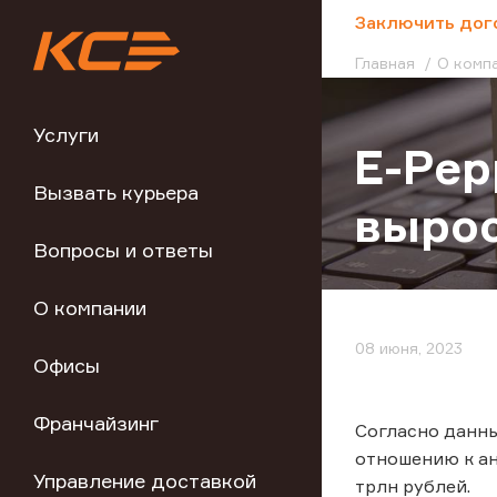
;
Заключить дог
Главная
О комп
Услуги
E-Pep
Вызвать курьера
вырос
Вопросы и ответы
О компании
08 июня, 2023
Офисы
Франчайзинг
Согласно данны
отношению к ан
Управление доставкой
трлн рублей.