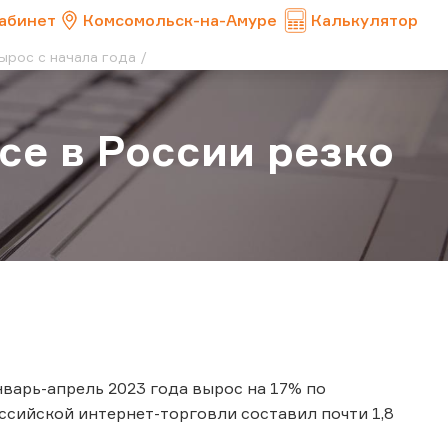
абинет
Комсомольск-на-Амуре
Калькулятор
ырос с начала года
ce в России резко
варь-апрель 2023 года вырос на 17% по
сийской интернет-торговли составил почти 1,8