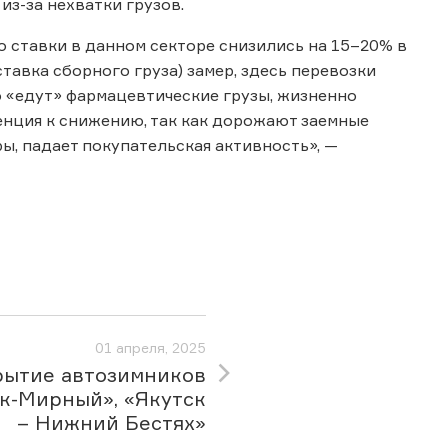
з-за нехватки грузов.
о ставки в данном секторе снизились на 15–20% в
тавка сборного груза) замер, здесь перевозки
о «едут» фармацевтические грузы, жизненно
денция к снижению, так как дорожают заемные
ы, падает покупательская активность», —
01 апреля, 2025
рытие автозимников
к-Мирный», «Якутск
– Нижний Бестях»