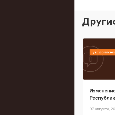
Други
уведомлени
Изменение
Республи
07 августа, 2