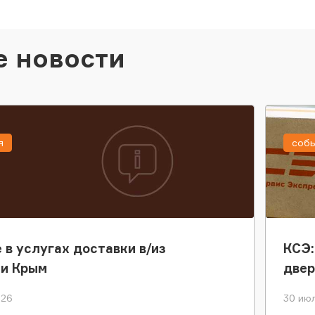
е новости
я
соб
 в услугах доставки в/из
КСЭ:
ки Крым
двер
026
30 июл