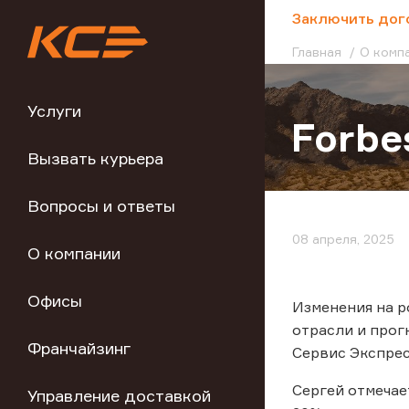
;
Заключить дог
Главная
О комп
Услуги
Forbe
Вызвать курьера
Вопросы и ответы
08 апреля, 2025
О компании
Офисы
Изменения на р
отрасли и прог
Франчайзинг
Сервис Экспрес
Сергей отмечае
Управление доставкой