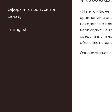
20% автопарка 
Оформить пропуск на
«На этом фоне 
склад
сравнении с ан
находятся в пр
In English
необходимые то
средства, стан
объясняет экспе
Ознакомиться с