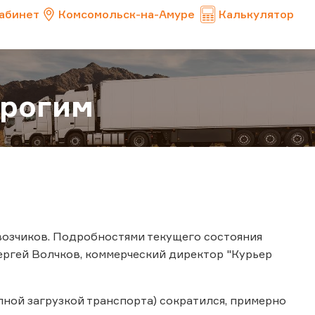
абинет
Комсомольск-на-Амуре
Калькулятор
орогим
возчиков. Подробностями текущего состояния
ергей Волчков, коммерческий директор "Курьер
олной загрузкой транспорта) сократился, примерно