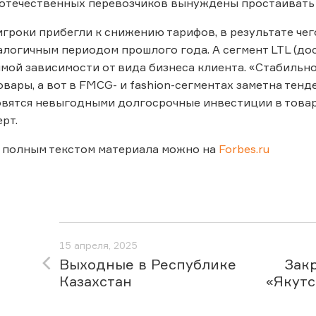
отечественных перевозчиков вынуждены простаивать и
игроки прибегли к снижению тарифов, в результате чег
алогичным периодом прошлого года. А сегмент LTL (дос
ямой зависимости от вида бизнеса клиента. «Стабильн
вары, а вот в FMCG- и fashion-сегментах заметна тен
овятся невыгодными долгосрочные инвестиции в товар
рт.
 полным текстом материала можно на
Forbes.ru
15 апреля, 2025
Выходные в Республике
Зак
Казахстан
«Якутс