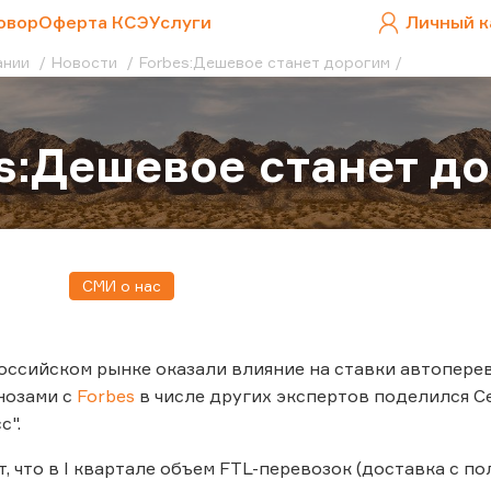
овор
Оферта КСЭ
Услуги
Личный к
ании
Новости
Forbes:Дешевое станет дорогим
s:Дешевое станет д
СМИ о нас
оссийском рынке оказали влияние на ставки автопере
нозами с
Forbes
в числе других экспертов поделился С
с".
т, что в I квартале объем FTL-перевозок (доставка с п