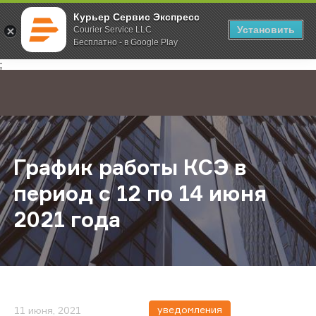
Курьер Сервис Экспресс
Установить
Courier Service LLC
Бесплатно - в Google Play
Главная
О компании
Новости
График работы КСЭ в период с 12 
;
График работы КСЭ в
период с 12 по 14 июня
2021 года
уведомления
11 июня, 2021