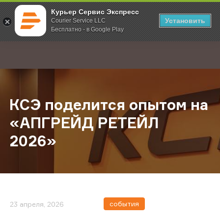
Курьер Сервис Экспресс
Установить
Courier Service LLC
Бесплатно - в Google Play
Главная
О компании
Новости
КСЭ поделится опытом на «АПГР
;
КСЭ поделится опытом на
«АПГРЕЙД РЕТЕЙЛ
2026»
события
23 апреля, 2026