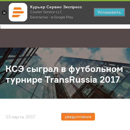
Курьер Сервис Экспресс
Установить
Courier Service LLC
Бесплатно - в Google Play
Главная
О компании
Новости
КСЭ сыграл в футбольном турнире
;
КСЭ сыграл в футбольном
турнире TransRussia 2017
уведомления
13 марта, 2017