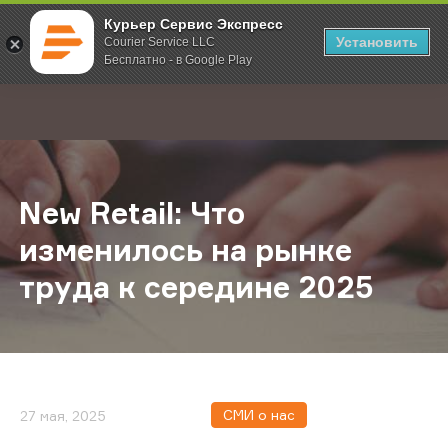
Курьер Сервис Экспресс
Установить
Courier Service LLC
Бесплатно - в Google Play
Главная
О компании
Новости
New Retail: Что изменилось на ры
;
New Retail: Что
изменилось на рынке
труда к середине 2025
СМИ о нас
27 мая, 2025