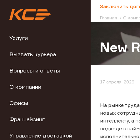
;
Заключить дог
Главная
О комп
Услуги
New R
Вызвать курьера
Вопросы и ответы
17 апреля, 2026
О компании
Офисы
На рынке труда
новых сотрудни
Франчайзинг
интеллекту, а 
подходе к найм
Управление доставкой
исполнительног