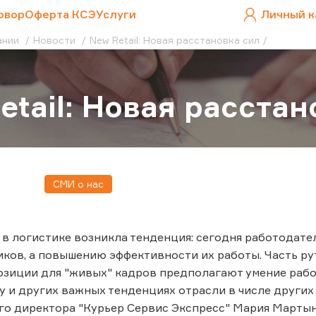
овор
Оферта КСЭ
Услуги
Личный к
ании
Новости
New Retail: Новая расстановка сил
etail: Новая расстан
СМИ о нас
 в логистике возникла тенденция: сегодня работодат
ков, а повышению эффективности их работы. Часть р
позиции для "живых" кадров предполагают умение рабо
у и других важных тенденциях отрасли в числе други
о директора "Курьер Сервис Экспресс" Мария Мартын