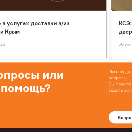
 в услугах доставки в/из
КСЭ:
ки Крым
двер
026
30 июл
вопросы или
Мы всегда 
вопросы.
Вы можете
 помощь?
задать воп
Вопро