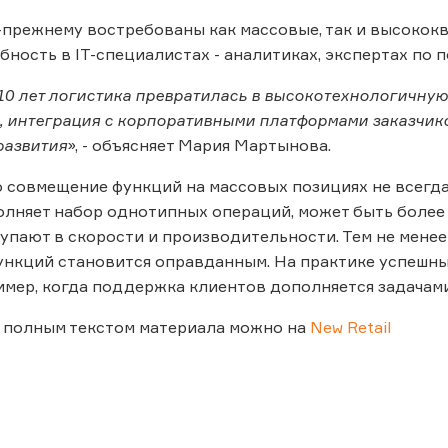
-прежнему востребованы как массовые, так и высокок
бность в IT-специалистах - аналитиках, экспертах по
10 лет логистика превратилась в высокотехнологичную
 интеграция с корпоративными платформами заказчико
развития
», - объясняет Мария Мартынова.
то совмещение функций на массовых позициях не всегд
лняет набор однотипных операций, может быть более
упают в скорости и производительности. Тем не менее
ункций становится оправданным. На практике успешн
имер, когда поддержка клиентов дополняется задачами
 полным текстом материала можно на
New Retail