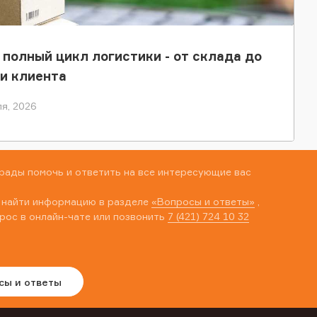
 полный цикл логистики - от склада до
и клиента
я, 2026
рады помочь и ответить на все интересующие вас
 найти информацию в разделе
«Вопросы и ответы»
,
рос в онлайн-чате или позвонить
7 (421) 724 10 32
сы и ответы