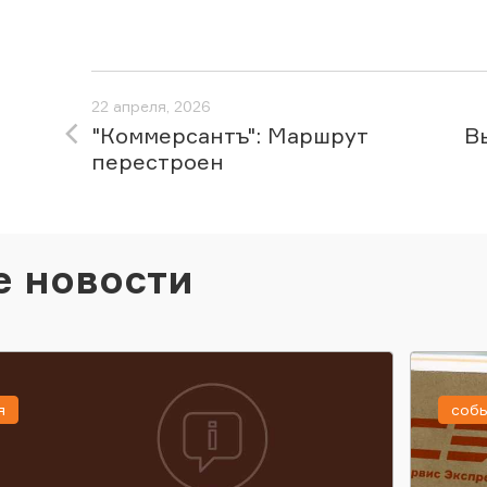
22 апреля, 2026
"Коммерсантъ": Маршрут
В
перестроен
е новости
я
соб