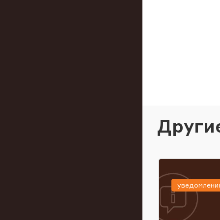
Други
уведомлени