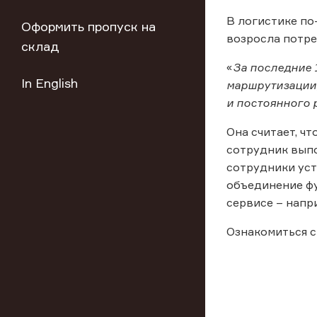
В логистике по
Оформить пропуск на
возросла потре
склад
«
За последние 
In English
маршрутизации,
и постоянного 
Она считает, ч
сотрудник выпо
сотрудники уст
объединение ф
сервисе – напр
Ознакомиться с