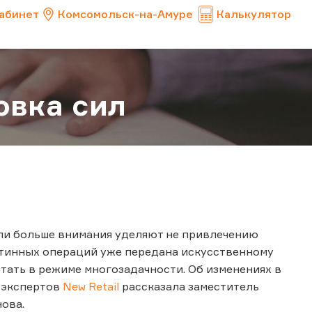
абинет
Комсомольск-на-Амуре
Калькулятор
овка сил
ели больше внимания уделяют не привлечению
утинных операций уже передана искусственному
тать в режиме многозадачности. Об изменениях в
х экспертов
New Retail
рассказала заместитель
ова.