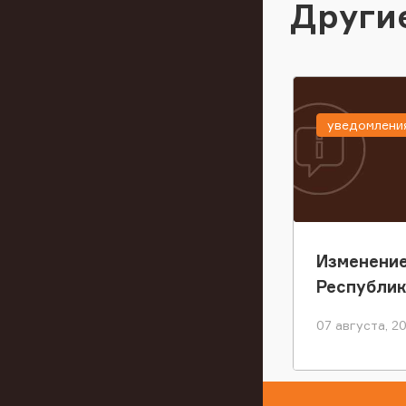
Други
уведомлени
Изменение
Республи
07 августа, 2