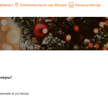
абинет
Комсомольск-на-Амуре
Калькулятор
тнеры!
ения и успехи.