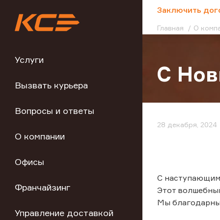
;
Заключить дог
Главная
О комп
Услуги
С Нов
Вызвать курьера
Вопросы и ответы
28 декабря, 2024
О компании
Офисы
С наступающим
Франчайзинг
Этот волшебный
Мы благодарны 
Управление доставкой