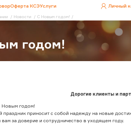
овор
Оферта КСЭ
Услуги
Личный к
ании
Новости
С Новым годом!
ым годом!
Дорогие клиенты и пар
 Новым годом!
 праздник приносит с собой надежду на новые достиж
вам за доверие и сотрудничество в уходящем году.