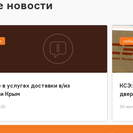
е новости
я
соб
 в услугах доставки в/из
КСЭ:
ки Крым
двер
026
30 июл