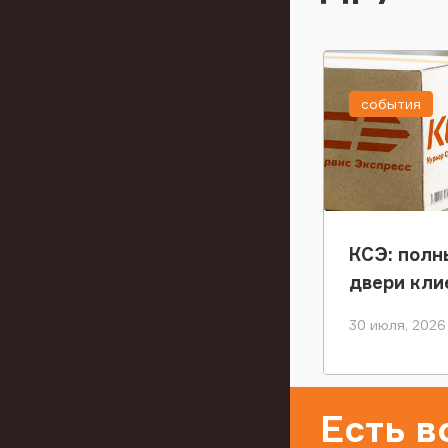
события
КСЭ: полн
двери кли
30 июля, 2026
Есть 