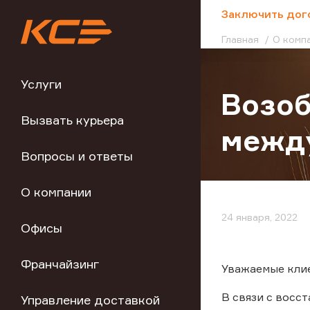
;
Заключить дог
Главная
О комп
Услуги
Возоб
Вызвать курьера
между
Вопросы и ответы
О компании
24 января, 2022
Офисы
Франчайзинг
Уважаемые кли
В связи с восс
Управление доставкой