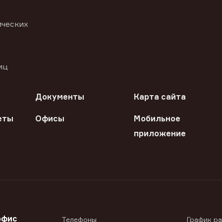
ических
иц
Документы
Карта сайта
еты
Офисы
Мобильное
приложение
офис
Телефоны
График р