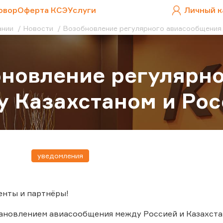
овор
Оферта КСЭ
Услуги
Личный к
ании
Новости
Возобновление регулярного авиасообщения 
новление регулярн
 Казахстаном и Рос
уведомления
енты и партнёры!
тановлением авиасообщения между Россией и Казахста