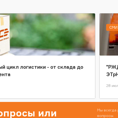
СМИ 
ый цикл логистики - от склада до
"РЖД
ента
ЭТр
28 июл
вопросы или
Мы всегда 
вопросы.