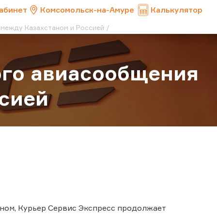
абинет
Комсомольск-на-Амуре
Калькулятор
между Казахстаном и Россией
ого авиасообщения
сией
ном, Курьер Сервис Экспресс продолжает