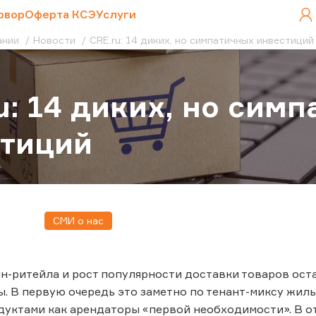
овор
Оферта КСЭ
Услуги
ании
Новости
CRE.ru: 14 диких, но симпатичных инвестиций
u: 14 диких, но сим
стиций
СМИ о нас
н-ритейла и рост популярности доставки товаров ос
. В первую очередь это заметно по тенант-миксу жилых
дуктами как арендаторы «первой необходимости». В от