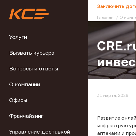
;
Заключить дог
Главная
О комп
Услуги
CRE.r
Вызвать курьера
инве
Вопросы и ответы
О компании
31 марта, 2026
Офисы
Франчайзинг
Развитие онлай
инфраструктуры
Управление доставкой
аптеками и про