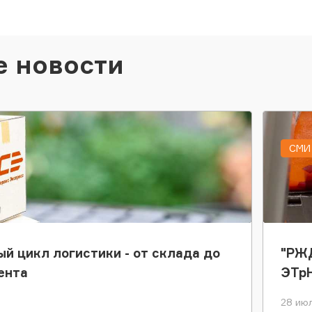
е новости
СМИ 
ый цикл логистики - от склада до
"РЖД
ента
ЭТр
28 июл