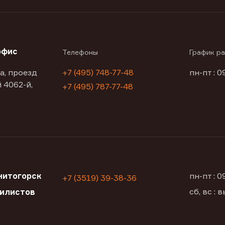
офис
Телефоны
График р
а, проезд
+7 (495) 748-77-48
пн-пт : 0
 4062-й,
+7 (495) 787-77-48
нитогорск
пн-пт : 
+7 (3519) 39-38-36
сб, вс :
билистов