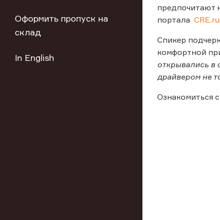
предпочитают к
Оформить пропуск на
портала
CRE.ru
склад
Спикер подчерк
комфортной при
In English
открывались в о
драйвером не т
Ознакомиться с