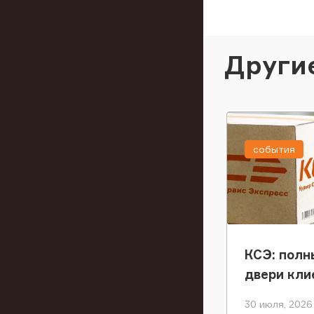
Други
события
КСЭ: полн
двери кли
30 июля, 2026