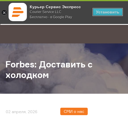
Курьер Сервис Экспресс
Установить
Courier Service LLC
Бесплатно - в Google Play
Главная
О компании
Новости
Forbes: Доставить с холодком
;
Forbes: Доставить с
холодком
СМИ о нас
02 апреля, 2026