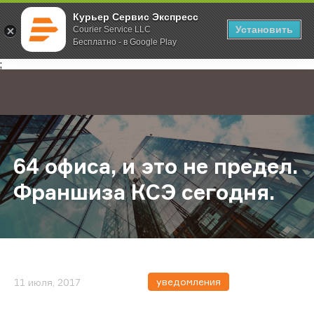
Курьер Сервис Экспресс
Установить
Courier Service LLC
Бесплатно - в Google Play
Главная
О компании
Новости
64 офиса, и это не предел. Франш
;
64 офиса, и это не предел.
Франшиза КСЭ сегодня.
уведомления
11 июля, 2017