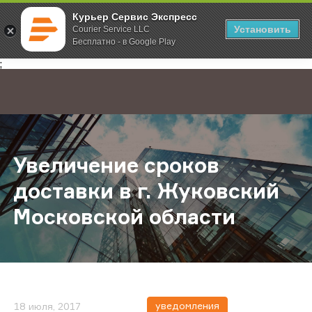
Курьер Сервис Экспресс
Установить
Courier Service LLC
Бесплатно - в Google Play
Главная
О компании
Новости
Увеличение сроков доставки в г.
;
Увеличение сроков
доставки в г. Жуковский
Московской области
уведомления
18 июля, 2017