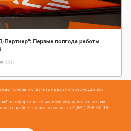
-Партнер": Первые полгода работы
Н
я, 2026
рады помочь и ответить на все интересующие вас
 найти информацию в разделе
«Вопросы и ответы»
,
рос в онлайн-чате или позвонить
+7 (861) 298-00-18