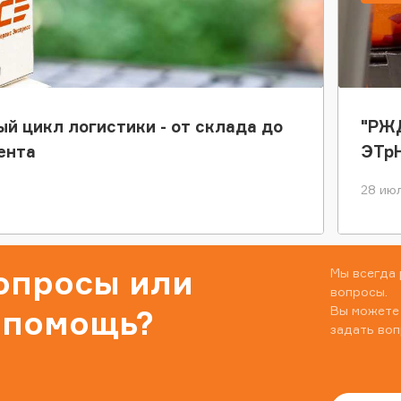
ый цикл логистики - от склада до
"РЖД
ента
ЭТр
28 июл
вопросы или
Мы всегда 
вопросы.
Вы можете
 помощь?
задать воп