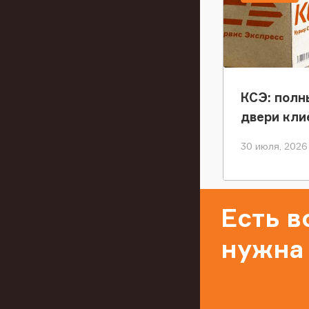
КСЭ: полн
двери кли
30 июля, 2026
Есть 
нужна