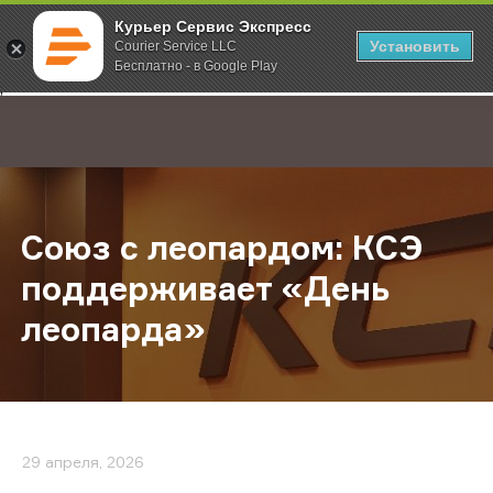
Курьер Сервис Экспресс
Установить
Courier Service LLC
Бесплатно - в Google Play
Главная
О компании
Новости
Союз с леопардом: КСЭ поддержи
;
Союз с леопардом: КСЭ
поддерживает «День
леопарда»
29 апреля, 2026