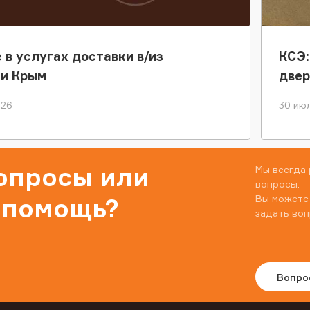
 в услугах доставки в/из
КСЭ:
ки Крым
двер
026
30 июл
вопросы или
Мы всегда 
вопросы.
Вы можете
 помощь?
задать воп
Вопро