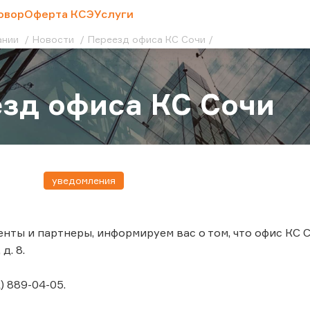
овор
Оферта КСЭ
Услуги
ании
Новости
Переезд офиса КС Сочи
зд офиса КС Сочи
уведомления
нты и партнеры, информируем вас о том, что офис КС С
д. 8.
) 889-04-05.