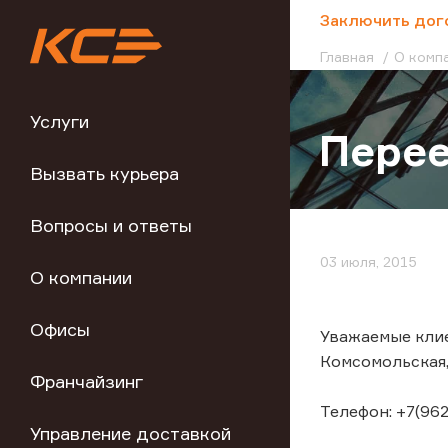
;
Заключить дог
Главная
О комп
Услуги
Перее
Вызвать курьера
Вопросы и ответы
03 июля, 2015
О компании
Офисы
Уважаемые клие
Комсомольская, 
Франчайзинг
Телефон: +7(962
Управление доставкой