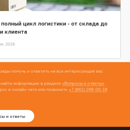
 полный цикл логистики - от склада до
и клиента
я, 2026
рады помочь и ответить на все интересующие вас
 найти информацию в разделе
«Вопросы и ответы»
,
рос в онлайн-чате или позвонить
+7 (861) 298-00-18
сы и ответы