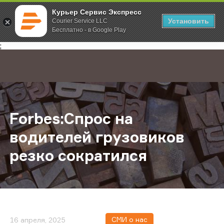
Курьер Сервис Экспресс
Установить
Courier Service LLC
Бесплатно - в Google Play
Главная
О компании
Новости
Forbes:Спрос на водителей грузо
;
Forbes:Спрос на
водителей грузовиков
резко сократился
СМИ о нас
16 апреля, 2025