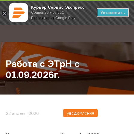
Курьер Сервис Экспресс
Установить
Courier Service LLC
Бесплатно - в Google Play
Главная
О компании
Новости
Работа с ЭТрН с 01.09.2026г.
;
Работа с ЭТрН с
01.09.2026г.
уведомления
22 апреля, 2026